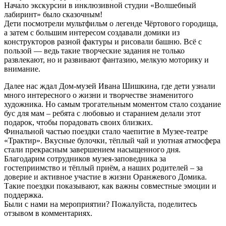
Начало экскурсии в инклюзивной студии «Волшебный
лабиринт» было сказочным!
Дети посмотрели мультфильм о легенде Чёртового городища,
а затем с большим интересом создавали домики из
конструкторов разной фактуры и рисовали башню. Всё с
пользой — ведь такие творческие задания не только
развлекают, но и развивают фантазию, мелкую моторику и
внимание.
Далее нас ждал Дом-музей Ивана Шишкина, где дети узнали
много интересного о жизни и творчестве знаменитого
художника. Но самым трогательным моментом стало создание
бус для мам – ребята с любовью и старанием делали этот
подарок, чтобы порадовать своих близких.
Финальной частью поездки стало чаепитие в Музее-театре
«Трактир». Вкусные булочки, тёплый чай и уютная атмосфера
стали прекрасным завершением насыщенного дня.
Благодарим сотрудников музея-заповедника за
гостеприимство и тёплый приём, а наших родителей – за
доверие и активное участие в жизни Оранжевого Домика.
Такие поездки показывают, как важны совместные эмоции и
поддержка.
Были с нами на мероприятии? Пожалуйста, поделитесь
отзывом в комментариях.