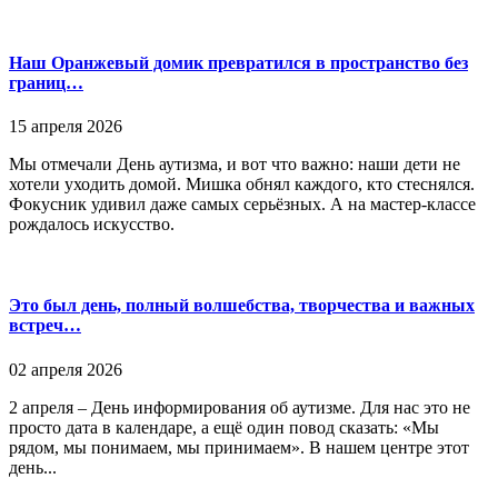
Наш Оранжевый домик превратился в пространство без
границ…
15 апреля 2026
Мы отмечали День аутизма, и вот что важно: наши дети не
хотели уходить домой. Мишка обнял каждого, кто стеснялся.
Фокусник удивил даже самых серьёзных. А на мастер-классе
рождалось искусство.
Это был день, полный волшебства, творчества и важных
встреч…
02 апреля 2026
2 апреля – День информирования об аутизме. Для нас это не
просто дата в календаре, а ещё один повод сказать: «Мы
рядом, мы понимаем, мы принимаем». В нашем центре этот
день...