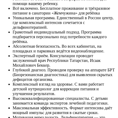
помощи вашему ребенку.
Всё включено.
Бесплатное проживание и трёхразовое
питание в санатории «Жемчужина» для ребёнка
Уникальная программа.
Единственный в России центр,
где комплексный интенсив сочетается с
дельфинотерапией.
Грамотный индивидуальный подход.
Программа
подбирается персонально под потребности каждого
ребёнка.
Абсолютная безопасность.
Во всех кабинетах, на
площадках и парковках ведётся видеонаблюдение.
Экспертный приём.
Консультации проводит
заслуженный врач Республики Татарстан, Исаак
Михайлович Беккер.
Глубокий диагноз.
Проводим проверку на аппарате БРТ
(Биорезонансная диагностика) для выявления скрытых
дефицитов организма.
Комплексный взгляд на здоровье.
С вами работает
детский нутрициолог для коррекции питания и
улучшения результатов.
Высококвалифицированные специалисты.
С детьми
занимается команда экспертов лечебной педагогики.
Максимальная эффективность.
Формат интенсива даёт
мощный импульс для развития в сжатые сроки.
Мотивация через радость.
Дельфинотерапия — это