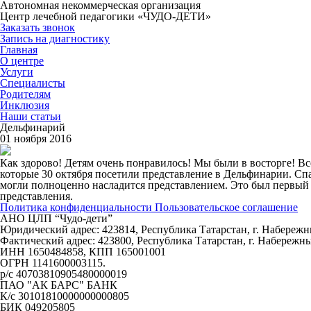
Автономная некоммерческая организация
Центр лечебной педагогики «ЧУДО-ДЕТИ»
Заказать звонок
Запись на диагностику
Главная
О центре
Услуги
Специалисты
Родителям
Инклюзия
Наши статьи
Дельфинарий
01 ноября 2016
Как здорово! Детям очень понравилось! Мы были в восторге! В
которые 30 октября посетили представление в Дельфинарии. Сп
могли полноценно насладится представлением. Это был первый р
представления.
Политика конфиденциальности
Пользовательское соглашение
АНО ЦЛП “Чудо-дети”
Юридический адрес: 423814, Республика Татарстан, г. Набережн
Фактический адрес: 423800, Республика Татарстан, г. Набережны
ИНН 1650484858, КПП 165001001
ОГРН 1141600003115.
р/с 40703810905480000019
ПАО "АК БАРС" БАНК
К/с 30101810000000000805
БИК 049205805