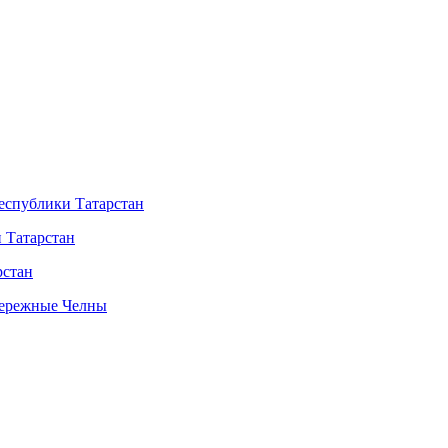
Республики Татарстан
 Татарстан
рстан
бережные Челны