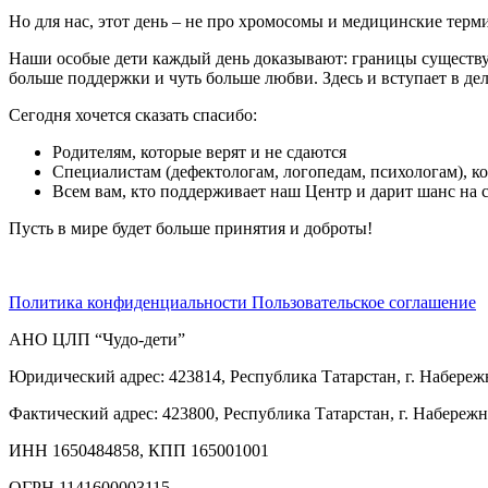
Но для нас, этот день – не про хромосомы и медицинские терм
Наши особые дети каждый день доказывают: границы существую
больше поддержки и чуть больше любви. Здесь и вступает в д
Сегодня хочется сказать спасибо:
Родителям, которые верят и не сдаются
Специалистам (дефектологам, логопедам, психологам), к
Всем вам, кто поддерживает наш Центр и дарит шанс на 
Пусть в мире будет больше принятия и доброты!
Политика конфиденциальности
Пользовательское соглашение
АНО ЦЛП “Чудо-дети”
Юридический адрес: 423814, Республика Татарстан, г. Набереж
Фактический адрес: 423800, Республика Татарстан, г. Набереж
ИНН 1650484858, КПП 165001001
ОГРН 1141600003115.