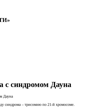
ЕТИ»
а с синдромом Дауна
ом Дауна
оду синдрома – трисомию по 21-й хромосоме.