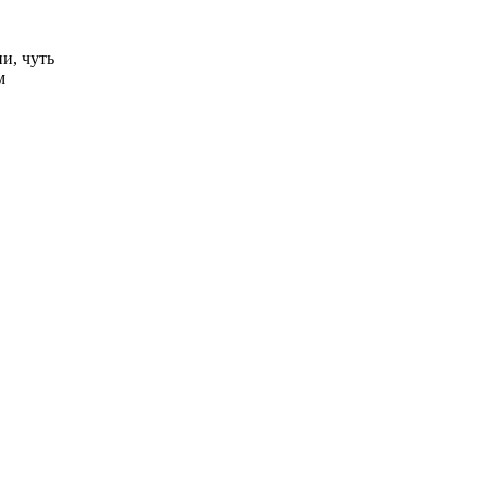
и, чуть
м